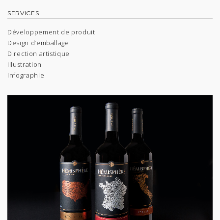
SERVICES
Développement de produit
Design d’emballage
Direction artistique
Illustration
Infographie